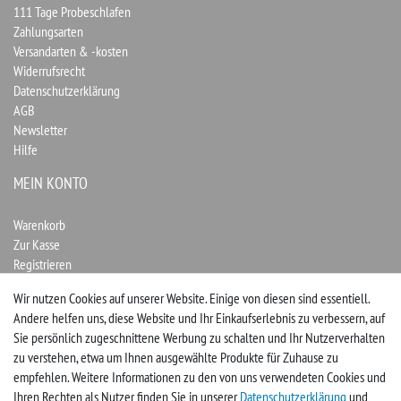
111 Tage Probeschlafen
Zahlungsarten
Versandarten & -kosten
Widerrufsrecht
Datenschutzerklärung
AGB
Newsletter
Hilfe
MEIN KONTO
Warenkorb
Zur Kasse
Registrieren
Login
Wir nutzen Cookies auf unserer Website. Einige von diesen sind essentiell.
Andere helfen uns, diese Website und Ihr Einkaufserlebnis zu verbessern, auf
Vertrag widerrufen
Sie persönlich zugeschnittene Werbung zu schalten und Ihr Nutzerverhalten
zu verstehen, etwa um Ihnen ausgewählte Produkte für Zuhause zu
UNTERNEHMEN
empfehlen. Weitere Informationen zu den von uns verwendeten Cookies und
Ihren Rechten als Nutzer finden Sie in unserer
Daten­schutz­erklärung
und