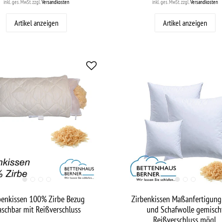
inkl. ges. MwSt.
zzgl.
Versandkosten
inkl. ges. MwSt.
zzgl.
Versandkosten
Artikel anzeigen
Artikel anzeigen
benkissen 100% Zirbe Bezug
Zirbenkissen Maßanfertigung
schbar mit Reißverschluss
und Schafwolle gemisch
Reißverschluss mögl.