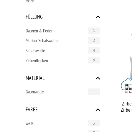
mehr
FÜLLUNG
Daunen & Federn
1
Merino-Schafswolle
2
Schafswolle
4
Zirbenflocken
9
MATERIAL
Baumwolle
1
Zirbe
FARBE
Zirbe
weiß
3