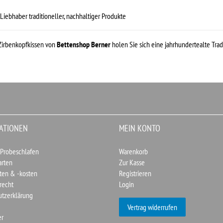
 Liebhaber traditioneller, nachhaltiger Produkte
Zirbenkopfkissen von
Bettenshop Berner
holen Sie sich eine jahrhundertealte Tra
ATIONEN
MEIN KONTO
 Probeschlafen
Warenkorb
arten
Zur Kasse
ten & -kosten
Registrieren
recht
Login
utzerklärung
Vertrag widerrufen
er