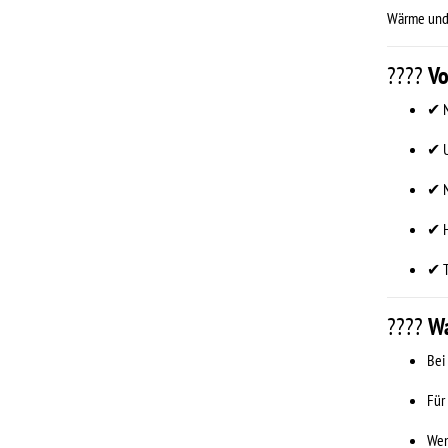
Wärme und 
????
Vo
✔ N
✔ U
✔ N
✔ H
✔ T
????
Wa
Bei
Für
Wen