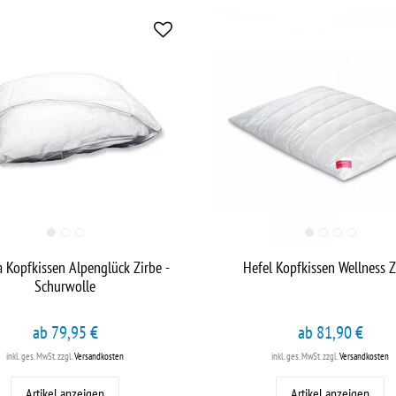
a Kopfkissen Alpenglück Zirbe -
Hefel Kopfkissen Wellness Z
Schurwolle
ab 79,95 €
ab 81,90 €
inkl. ges. MwSt.
zzgl.
Versandkosten
inkl. ges. MwSt.
zzgl.
Versandkosten
Artikel anzeigen
Artikel anzeigen