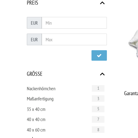
PREIS
EUR
EUR
GRÖSSE
Nackenhörnchen
1
Garant
Maßanfertigung
3
35 x 40 cm
5
40 x 40 cm
7
40 x 60 cm
8