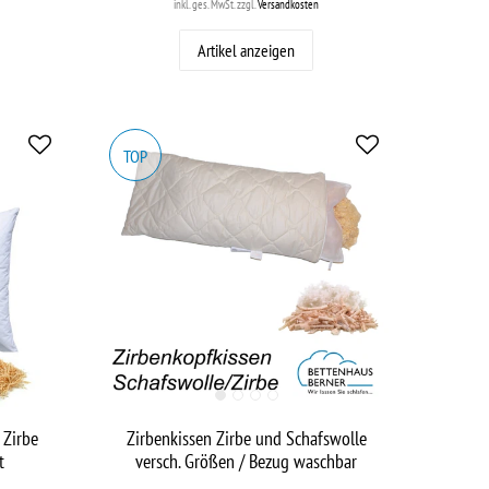
inkl. ges. MwSt.
zzgl.
Versandkosten
Artikel anzeigen
TOP
 Zirbe
Zirbenkissen Zirbe und Schafswolle
t
versch. Größen / Bezug waschbar