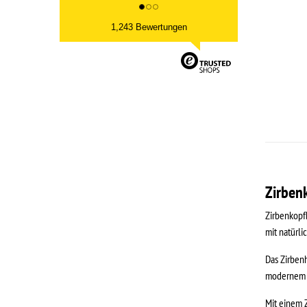
1,243 Bewertungen
Zirbenk
Zirbenkopfk
mit natürl
Das Zirbenh
modernem S
Mit einem Z