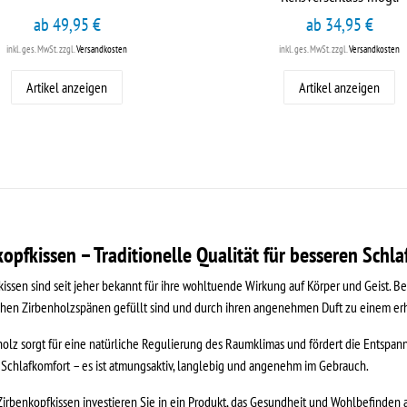
ab 49,95 €
ab 34,95 €
inkl. ges. MwSt.
zzgl.
Versandkosten
inkl. ges. MwSt.
zzgl.
Versandkosten
Artikel anzeigen
Artikel anzeigen
opfkissen – Traditionelle Qualität für besseren Schla
issen sind seit jeher bekannt für ihre wohltuende Wirkung auf Körper und Geist. B
ichen Zirbenholzspänen gefüllt sind und durch ihren angenehmen Duft zu einem er
olz sorgt für eine natürliche Regulierung des Raumklimas und fördert die Entspan
chlafkomfort – es ist atmungsaktiv, langlebig und angenehm im Gebrauch.
irbenkopfkissen investieren Sie in ein Produkt, das Gesundheit und Wohlbefinden a