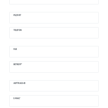
PLZ/ORT
TELEFON
FAX
BETREFF*
AUFTRAGS-ID
E-MAIL*