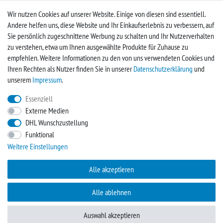
Login
Wir nutzen Cookies auf unserer Website. Einige von diesen sind essentiell.
Andere helfen uns, diese Website und Ihr Einkaufserlebnis zu verbessern, auf
Vertrag widerrufen
Sie persönlich zugeschnittene Werbung zu schalten und Ihr Nutzerverhalten
zu verstehen, etwa um Ihnen ausgewählte Produkte für Zuhause zu
UNTERNEHMEN
empfehlen. Weitere Informationen zu den von uns verwendeten Cookies und
Ihren Rechten als Nutzer finden Sie in unserer
Daten­schutz­erklärung
und
Kontakt
unserem
Impressum
.
Impressum
Essenziell
Externe Medien
FACEBOOK
DHL Wunschzustellung
Funktional
Werden Sie Fan und sichern sich so immer neue Angebote
Weitere Einstellungen
Zur Facebookseite
Alle akzeptieren
Alle ablehnen
Auswahl akzeptieren
plentymarkets Template von
Plenty Lions