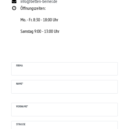
info@betten-berner.de
Öffnungszeiten:
Mo. - Fr. 8:30 - 18:00 Uhr
Samstag 9:00 - 13:00 Uhr
Ceres::Template.mailFormHoneypotLabel
FIRMA
NAME*
VORNAME*
STRASSE