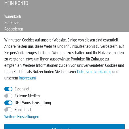
MEIN KONTO
Warenkorb
Zur Kasse
Registrieren
Login
Wir nutzen Cookies auf unserer Website. Einige von diesen sind essentiell.
Andere helfen uns, diese Website und Ihr Einkaufserlebnis zu verbessern, auf
Vertrag widerrufen
Sie persönlich zugeschnittene Werbung zu schalten und Ihr Nutzerverhalten
zu verstehen, etwa um Ihnen ausgewählte Produkte für Zuhause zu
UNTERNEHMEN
empfehlen. Weitere Informationen zu den von uns verwendeten Cookies und
Ihren Rechten als Nutzer finden Sie in unserer
Daten­schutz­erklärung
und
Kontakt
unserem
Impressum
.
Impressum
Essenziell
Externe Medien
FACEBOOK
DHL Wunschzustellung
Funktional
Werden Sie Fan und sichern sich so immer neue Angebote
Weitere Einstellungen
Zur Facebookseite