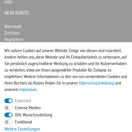
Hilfe
MEIN KONTO
Warenkorb
Zur Kasse
Registrieren
Login
Wir nutzen Cookies auf unserer Website. Einige von diesen sind essentiell.
Andere helfen uns, diese Website und Ihr Einkaufserlebnis zu verbessern, auf
Vertrag widerrufen
Sie persönlich zugeschnittene Werbung zu schalten und Ihr Nutzerverhalten
zu verstehen, etwa um Ihnen ausgewählte Produkte für Zuhause zu
UNTERNEHMEN
empfehlen. Weitere Informationen zu den von uns verwendeten Cookies und
Ihren Rechten als Nutzer finden Sie in unserer
Daten­schutz­erklärung
und
Kontakt
unserem
Impressum
.
Impressum
Essenziell
Externe Medien
FACEBOOK
DHL Wunschzustellung
Funktional
Werden Sie Fan und sichern sich so immer neue Angebote
Weitere Einstellungen