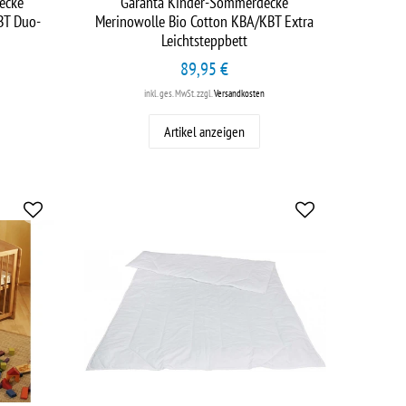
ecke
Garanta Kinder-Sommerdecke
BT Duo-
Merinowolle Bio Cotton KBA/KBT Extra
Leichtsteppbett
89,95 €
inkl. ges. MwSt.
zzgl.
Versandkosten
Artikel anzeigen