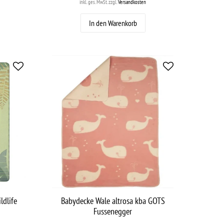
inkl. ges. MwSt.
zzgl.
Versandkosten
In den Warenkorb
ldlife
Babydecke Wale altrosa kba GOTS
Fussenegger