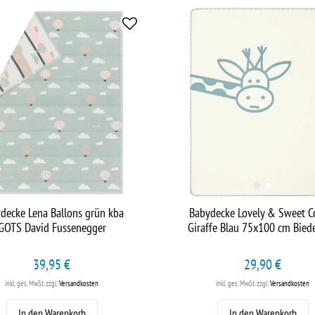
decke Lena Ballons grün kba
Babydecke Lovely & Sweet C
GOTS David Fussenegger
Giraffe Blau 75x100 cm Bied
39,95 €
29,90 €
inkl. ges. MwSt.
zzgl.
Versandkosten
inkl. ges. MwSt.
zzgl.
Versandkosten
In den Warenkorb
In den Warenkorb