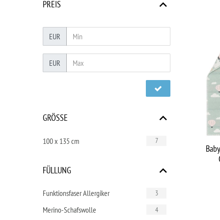
PREIS
EUR
EUR
GRÖSSE
100 x 135 cm
7
Baby
FÜLLUNG
Funktionsfaser Allergiker
3
Merino-Schafswolle
4