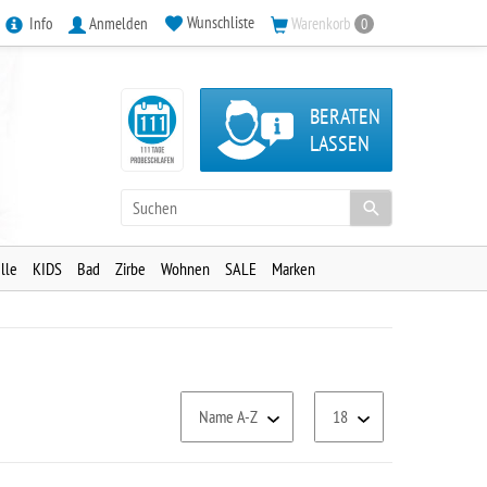
Wunschliste
Info
Anmelden
Warenkorb
0
BERATEN
LASSEN
lle
KIDS
Bad
Zirbe
Wohnen
SALE
Marken