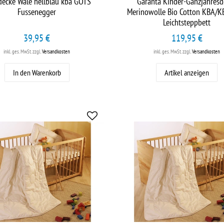
ecke Wale hellblau kba GOTS
Garanta Kinder-Ganzjahresd
Fussenegger
Merinowolle Bio Cotton KBA/K
Leichtsteppbett
39,95 €
119,95 €
inkl. ges. MwSt.
zzgl.
Versandkosten
inkl. ges. MwSt.
zzgl.
Versandkosten
In den Warenkorb
Artikel anzeigen