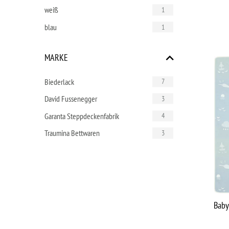
weiß
1
blau
1
MARKE
Biederlack
7
David Fussenegger
3
Garanta Steppdeckenfabrik
4
Traumina Bettwaren
3
Baby