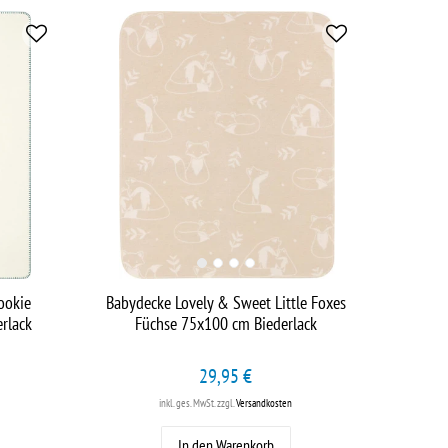
ookie
Babydecke Lovely & Sweet Little Foxes
erlack
Füchse 75x100 cm Biederlack
29,95 €
inkl. ges. MwSt.
zzgl.
Versandkosten
In den Warenkorb