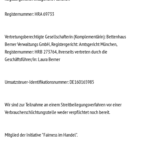
Registernummer: HRA 69733
Vertretungsberechtigte Gesellschafterin (Komplementärin): Bettenhaus
Berner Verwaltungs GmbH, Registergericht: Amtsgericht München,
Registernummer: HRB 273764, ihrerseits vertreten durch die
Geschäftsführer/in: Laura Berner
Umsatzsteuer-Identifikationsnummer: DE160165985
Wir sind zur Teilnahme an einem Streitbeilegungsverfahren vor einer
Verbraucherschlichtungsstelle weder verpflichtet noch bereit.
Mitglied der Initiative "Fairness im Handel".