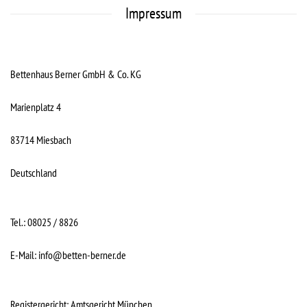
Impressum
Bettenhaus Berner GmbH & Co. KG
Marienplatz 4
83714 Miesbach
Deutschland
Tel.: 08025 / 8826
E-Mail: info@betten-berner.de
Registergericht: Amtsgericht München