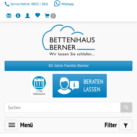
Service-Hotline:
08025 / 8826
Whatsapp
0
60 Jahre Familie Berner
BERATEN
LASSEN
Menü
Filter