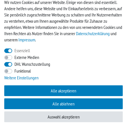
Wir nutzen Cookies auf unserer Website. Einige von diesen sind essentiell.
Andere helfen uns, diese Website und Ihr Einkaufserlebnis zu verbessern, auf
Vertrag widerrufen
Sie persönlich zugeschnittene Werbung zu schalten und Ihr Nutzerverhalten
zu verstehen, etwa um Ihnen ausgewählte Produkte für Zuhause zu
UNTERNEHMEN
empfehlen. Weitere Informationen zu den von uns verwendeten Cookies und
Ihren Rechten als Nutzer finden Sie in unserer
Daten­schutz­erklärung
und
Kontakt
unserem
Impressum
.
Impressum
Essenziell
Externe Medien
FACEBOOK
DHL Wunschzustellung
Funktional
Werden Sie Fan und sichern sich so immer neue Angebote
Weitere Einstellungen
Zur Facebookseite
Alle akzeptieren
Alle ablehnen
Auswahl akzeptieren
plentymarkets Template von
Plenty Lions