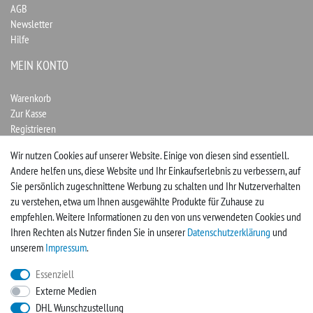
AGB
Newsletter
Hilfe
MEIN KONTO
Warenkorb
Zur Kasse
Registrieren
Login
Wir nutzen Cookies auf unserer Website. Einige von diesen sind essentiell.
Andere helfen uns, diese Website und Ihr Einkaufserlebnis zu verbessern, auf
Vertrag widerrufen
Sie persönlich zugeschnittene Werbung zu schalten und Ihr Nutzerverhalten
zu verstehen, etwa um Ihnen ausgewählte Produkte für Zuhause zu
UNTERNEHMEN
empfehlen. Weitere Informationen zu den von uns verwendeten Cookies und
Ihren Rechten als Nutzer finden Sie in unserer
Daten­schutz­erklärung
und
Kontakt
unserem
Impressum
.
Impressum
Essenziell
Externe Medien
FACEBOOK
DHL Wunschzustellung