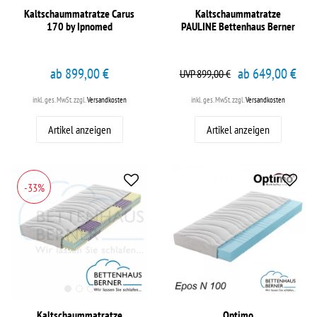
Kaltschaummatratze Carus
Kaltschaummatratze
170 by Ipnomed
PAULINE Bettenhaus Berner
ab 899,00 €
ab 649,00 €
UVP 899,00 €
inkl. ges. MwSt.
zzgl.
Versandkosten
inkl. ges. MwSt.
zzgl.
Versandkosten
Artikel anzeigen
Artikel anzeigen
-33%
Kaltschaummatratze
Optimo