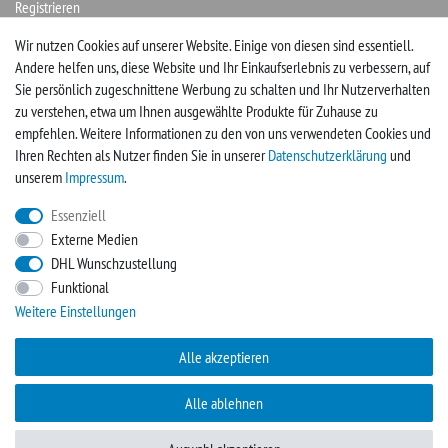
Registrieren
Login
Wir nutzen Cookies auf unserer Website. Einige von diesen sind essentiell.
Andere helfen uns, diese Website und Ihr Einkaufserlebnis zu verbessern, auf
Vertrag widerrufen
Sie persönlich zugeschnittene Werbung zu schalten und Ihr Nutzerverhalten
zu verstehen, etwa um Ihnen ausgewählte Produkte für Zuhause zu
UNTERNEHMEN
empfehlen. Weitere Informationen zu den von uns verwendeten Cookies und
Ihren Rechten als Nutzer finden Sie in unserer
Daten­schutz­erklärung
und
Kontakt
unserem
Impressum
.
Impressum
Essenziell
Externe Medien
FACEBOOK
DHL Wunschzustellung
Funktional
Werden Sie Fan und sichern sich so immer neue Angebote
Weitere Einstellungen
Zur Facebookseite
Alle akzeptieren
Alle ablehnen