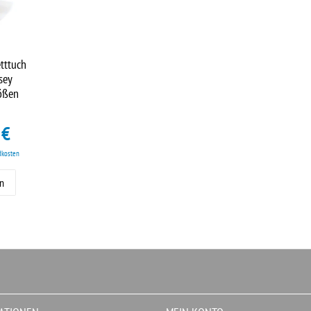
tttuch
sey
ößen
 €
dkosten
en