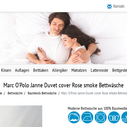
Kontakt
Kissen
Auflagen
Bettlaken
Allergiker
Matratzen
Lattenroste
Bettgeste
Marc O'Polo Janne Duvet cover Rose smoke Bettwäsche
me
Bettwäsche
Baumwoll-Bettwäsche
Marc O'Polo Janne Duvet cover Rose smoke Bettwä
Moderne Bettwäsche aus 100% Baumwoll