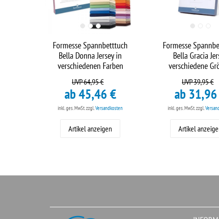
Formesse Spannbetttuch
Formesse Spannbe
Bella Donna Jersey in
Bella Gracia Jer
verschiedenen Farben
verschiedene Gr
UVP 64,95 €
UVP 39,95 €
ab 45,46 €
ab 31,96
inkl. ges. MwSt.
zzgl.
Versandkosten
inkl. ges. MwSt.
zzgl.
Versan
Artikel anzeigen
Artikel anzeig