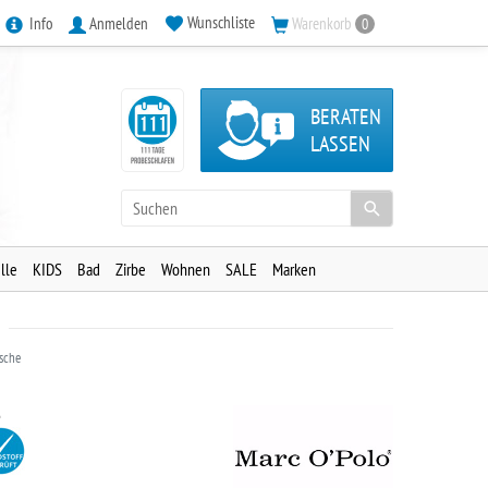
Wunschliste
Info
Anmelden
Warenkorb
0
BERATEN
LASSEN
lle
KIDS
Bad
Zirbe
Wohnen
SALE
Marken
sche
e