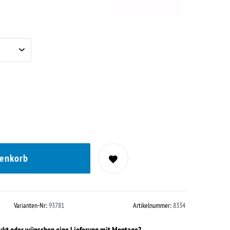
renkorb
Varianten-Nr:
93781
Artikelnummer:
8334
dukt oder wünschen eine Lieferung mit Montage?