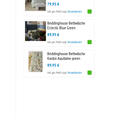
79,95 €
inkl. ges. MwSt.
zzgl.
Versandkosten
Beddinghouse Bettwäsche
Eclectic Blue Green
89,95 €
inkl. ges. MwSt.
zzgl.
Versandkosten
Beddinghouse Bettwäsche
Kardol Aquitaine green
89,95 €
inkl. ges. MwSt.
zzgl.
Versandkosten