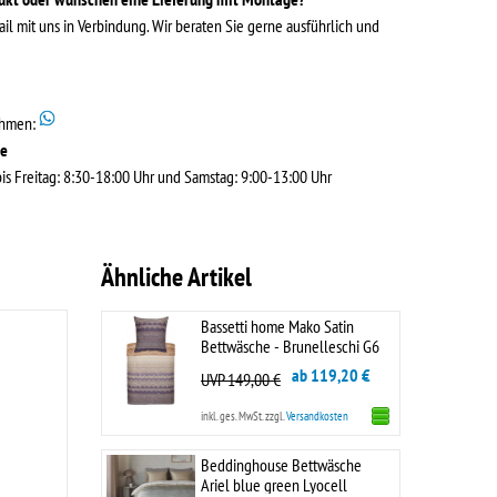
ail mit uns in Verbindung. Wir beraten Sie gerne ausführlich und
ehmen:
de
s Freitag: 8:30-18:00 Uhr und Samstag: 9:00-13:00 Uhr
Ähnliche Artikel
Bassetti home Mako Satin
Bettwäsche - Brunelleschi G6
ab 119,20 €
UVP 149,00 €
inkl. ges. MwSt.
zzgl.
Versandkosten
Beddinghouse Bettwäsche
Ariel blue green Lyocell