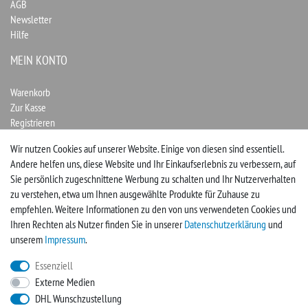
AGB
Newsletter
Hilfe
MEIN KONTO
Warenkorb
Zur Kasse
Registrieren
Login
Wir nutzen Cookies auf unserer Website. Einige von diesen sind essentiell.
Andere helfen uns, diese Website und Ihr Einkaufserlebnis zu verbessern, auf
Vertrag widerrufen
Sie persönlich zugeschnittene Werbung zu schalten und Ihr Nutzerverhalten
zu verstehen, etwa um Ihnen ausgewählte Produkte für Zuhause zu
UNTERNEHMEN
empfehlen. Weitere Informationen zu den von uns verwendeten Cookies und
Ihren Rechten als Nutzer finden Sie in unserer
Daten­schutz­erklärung
und
Kontakt
unserem
Impressum
.
Impressum
Essenziell
Externe Medien
FACEBOOK
DHL Wunschzustellung