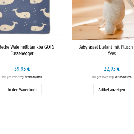
ecke Wale hellblau kba GOTS
Babyrassel Elefant mit Plüsch
Fussenegger
Yves
39,95 €
22,95 €
inkl. ges. MwSt.
zzgl.
Versandkosten
inkl. ges. MwSt.
zzgl.
Versandkosten
In den Warenkorb
Artikel anzeigen