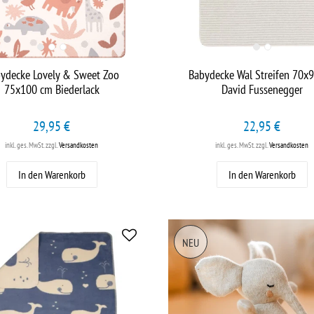
ydecke Lovely & Sweet Zoo
Babydecke Wal Streifen 70x
75x100 cm Biederlack
David Fussenegger
29,95 €
22,95 €
inkl. ges. MwSt.
zzgl.
Versandkosten
inkl. ges. MwSt.
zzgl.
Versandkosten
In den Warenkorb
In den Warenkorb
NEU