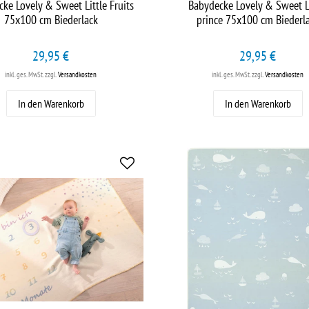
ke Lovely & Sweet Little Fruits
Babydecke Lovely & Sweet L
75x100 cm Biederlack
prince 75x100 cm Biederl
29,95 €
29,95 €
inkl. ges. MwSt.
zzgl.
Versandkosten
inkl. ges. MwSt.
zzgl.
Versandkosten
In den Warenkorb
In den Warenkorb