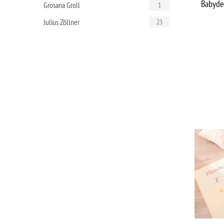
Babydec
Grosana Groll
1
Julius Zöllner
23