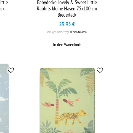
ittle
Babydecke Lovely & Sweet Little
ack
Rabbits kleine Hasen 75x100 cm
Biederlack
29,95 €
inkl. ges. MwSt.
zzgl.
Versandkosten
In den Warenkorb