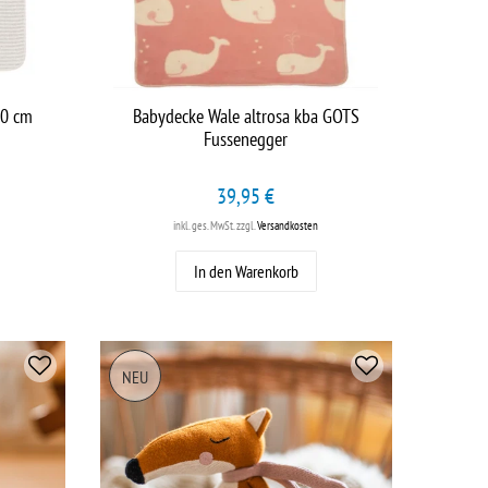
90 cm
Babydecke Wale altrosa kba GOTS
Fussenegger
39,95 €
inkl. ges. MwSt.
zzgl.
Versandkosten
In den Warenkorb
NEU