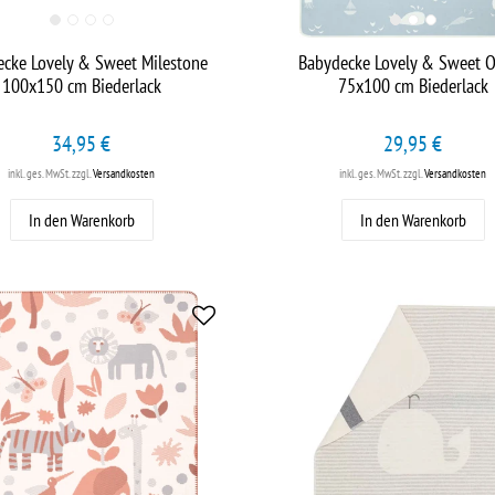
cke Lovely & Sweet Milestone
Babydecke Lovely & Sweet 
100x150 cm Biederlack
75x100 cm Biederlack
34,95 €
29,95 €
inkl. ges. MwSt.
zzgl.
Versandkosten
inkl. ges. MwSt.
zzgl.
Versandkosten
In den Warenkorb
In den Warenkorb