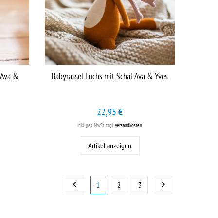
 Ava &
Babyrassel Fuchs mit Schal Ava & Yves
22,95 €
inkl. ges. MwSt.
zzgl.
Versandkosten
Artikel anzeigen
1
2
3