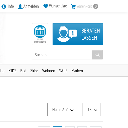
Wunschliste
Info
Anmelden
Warenkorb
0
BERATEN
LASSEN
lle
KIDS
Bad
Zirbe
Wohnen
SALE
Marken