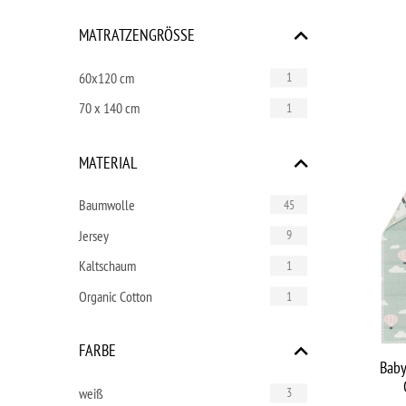
MATRATZENGRÖSSE
60x120 cm
1
70 x 140 cm
1
MATERIAL
Baumwolle
45
Jersey
9
Kaltschaum
1
Organic Cotton
1
FARBE
Baby
weiß
3