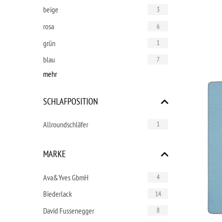
beige
3
rosa
6
grün
1
blau
7
mehr
SCHLAFPOSITION
Allroundschläfer
1
MARKE
Ava&Yves GbmH
4
Biederlack
14
David Fussenegger
8