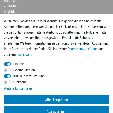
Warenkorb
Zur Kasse
Registrieren
Login
Wir nutzen Cookies auf unserer Website. Einige von diesen sind essentiell.
Andere helfen uns, diese Website und Ihr Einkaufserlebnis zu verbessern, auf
Vertrag widerrufen
Sie persönlich zugeschnittene Werbung zu schalten und Ihr Nutzerverhalten
zu verstehen, etwa um Ihnen ausgewählte Produkte für Zuhause zu
UNTERNEHMEN
empfehlen. Weitere Informationen zu den von uns verwendeten Cookies und
Ihren Rechten als Nutzer finden Sie in unserer
Daten­schutz­erklärung
und
Kontakt
unserem
Impressum
.
Impressum
Essenziell
Externe Medien
FACEBOOK
DHL Wunschzustellung
Funktional
Werden Sie Fan und sichern sich so immer neue Angebote
Weitere Einstellungen
Zur Facebookseite
Alle akzeptieren
Alle ablehnen