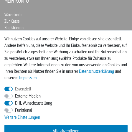
MEIN KONTO
Warenkorb
Zur Kasse
Registrieren
Login
Wir nutzen Cookies auf unserer Website. Einige von diesen sind essentiell.
Andere helfen uns, diese Website und Ihr Einkaufserlebnis zu verbessern, auf
Vertrag widerrufen
Sie persönlich zugeschnittene Werbung zu schalten und Ihr Nutzerverhalten
zu verstehen, etwa um Ihnen ausgewählte Produkte für Zuhause zu
UNTERNEHMEN
empfehlen. Weitere Informationen zu den von uns verwendeten Cookies und
Ihren Rechten als Nutzer finden Sie in unserer
Daten­schutz­erklärung
und
Kontakt
unserem
Impressum
.
Impressum
Essenziell
Externe Medien
FACEBOOK
DHL Wunschzustellung
Funktional
Werden Sie Fan und sichern sich so immer neue Angebote
Weitere Einstellungen
Zur Facebookseite
Alle akzeptieren