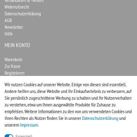
Versandarten & -kosten
Widerrufsrecht
Datenschutzerklärung
AGB
Newsletter
Hilfe
MEIN KONTO
Warenkorb
Zur Kasse
Registrieren
Login
Wir nutzen Cookies auf unserer Website. Einige von diesen sind essentiell.
Andere helfen uns, diese Website und Ihr Einkaufserlebnis zu verbessern, auf
Vertrag widerrufen
Sie persönlich zugeschnittene Werbung zu schalten und Ihr Nutzerverhalten
zu verstehen, etwa um Ihnen ausgewählte Produkte für Zuhause zu
UNTERNEHMEN
empfehlen. Weitere Informationen zu den von uns verwendeten Cookies und
Ihren Rechten als Nutzer finden Sie in unserer
Daten­schutz­erklärung
und
Kontakt
unserem
Impressum
.
Impressum
Essenziell