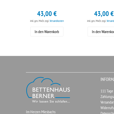
43,00 €
43,00 €
inkl. ges. MwSt.
zzgl.
Versandkosten
inkl. ges. MwSt.
zzgl.
Versan
In den Warenkorb
In den Warenko
INFORM
111 Tage
Zahlungs
Versandar
Widerrufs
Im Herzen Miesbachs
Datensch