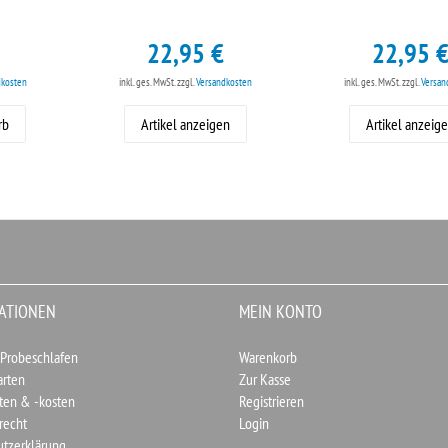
22,95 €
22,95 
dkosten
inkl. ges. MwSt.
zzgl.
Versandkosten
inkl. ges. MwSt.
zzgl.
Versan
rb
Artikel anzeigen
Artikel anzeig
ATIONEN
MEIN KONTO
 Probeschlafen
Warenkorb
arten
Zur Kasse
ten & -kosten
Registrieren
recht
Login
utzerklärung