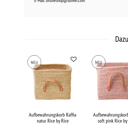
E-Mail:
onlineshop@soliver.com
Dazu
NEU
NEU
Aufbewahrungskorb Raffia
Aufbewahrungskorb
natur Rice by Rice
soft pink Rice by