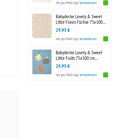
inkl. ges. MwSt.
zzgl.
Versandkosten
Babydecke Lovely & Sweet
Little Foxes Füchse 75x100
cm Biederlack
29,95 €
inkl. ges. MwSt.
zzgl.
Versandkosten
Babydecke Lovely & Sweet
Little Fruits 75x100 cm
Biederlack
29,95 €
inkl. ges. MwSt.
zzgl.
Versandkosten