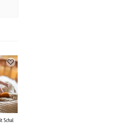
NEU
it Schal
Badeponcho Elefant Rosa
Dekokissen K
Smithy Textil
Amsterdam Faby -
40x60 cm