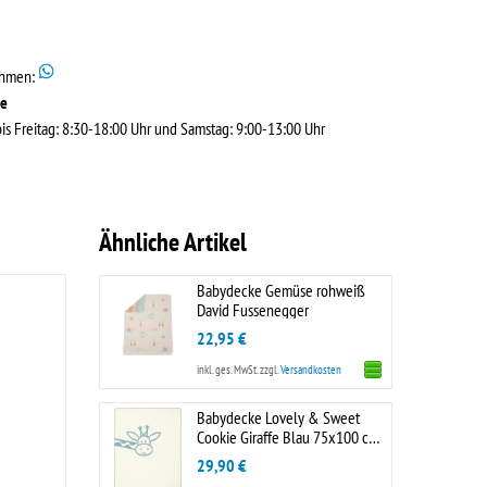
ehmen:
de
s Freitag: 8:30-18:00 Uhr und Samstag: 9:00-13:00 Uhr
Ähnliche Artikel
Babydecke Gemüse rohweiß
David Fussenegger
22,95 €
inkl. ges. MwSt.
zzgl.
Versandkosten
Babydecke Lovely & Sweet
Cookie Giraffe Blau 75x100 cm
Biederlack
29,90 €