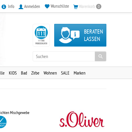
Wunschliste
Info
Anmelden
Warenkorb
0
BERATEN
LASSEN
lle
KIDS
Bad
Zirbe
Wohnen
SALE
Marken
eichten Mischgewebe