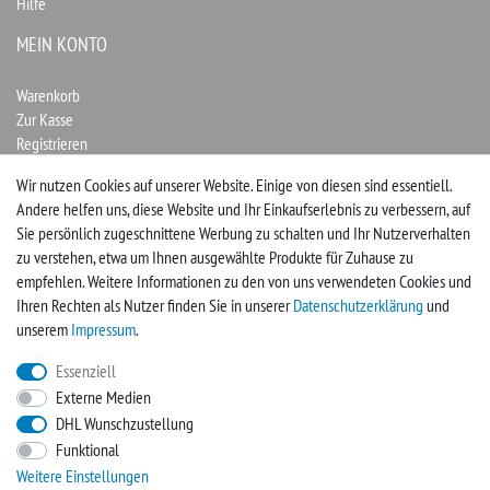
Hilfe
MEIN KONTO
Warenkorb
Zur Kasse
Registrieren
Login
Wir nutzen Cookies auf unserer Website. Einige von diesen sind essentiell.
Andere helfen uns, diese Website und Ihr Einkaufserlebnis zu verbessern, auf
Vertrag widerrufen
Sie persönlich zugeschnittene Werbung zu schalten und Ihr Nutzerverhalten
zu verstehen, etwa um Ihnen ausgewählte Produkte für Zuhause zu
UNTERNEHMEN
empfehlen. Weitere Informationen zu den von uns verwendeten Cookies und
Ihren Rechten als Nutzer finden Sie in unserer
Daten­schutz­erklärung
und
Kontakt
unserem
Impressum
.
Impressum
Essenziell
Externe Medien
FACEBOOK
DHL Wunschzustellung
Funktional
Werden Sie Fan und sichern sich so immer neue Angebote
Weitere Einstellungen