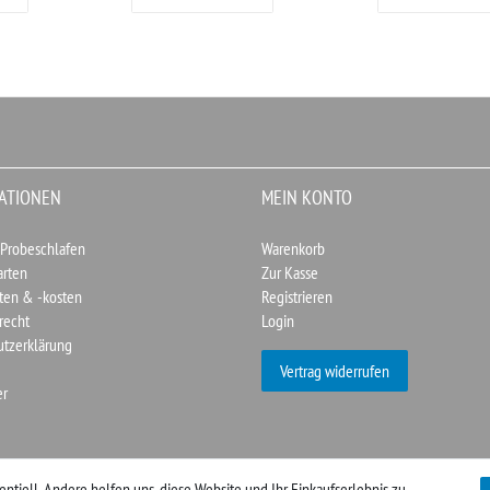
ATIONEN
MEIN KONTO
 Probeschlafen
Warenkorb
arten
Zur Kasse
ten & -kosten
Registrieren
recht
Login
utzerklärung
Vertrag widerrufen
er
entiell. Andere helfen uns, diese Website und Ihr Einkaufserlebnis zu