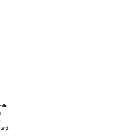
olle
n
e
e und