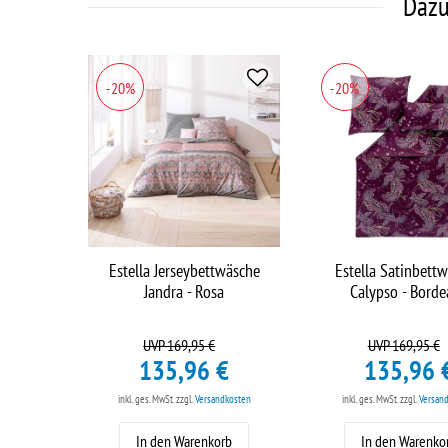
Dazu
-20%
-20%
Estella Jerseybettwäsche
Estella Satinbett
Jandra - Rosa
Calypso - Bord
UVP 169,95 €
UVP 169,95 €
135,96 €
135,96 
inkl. ges. MwSt.
zzgl.
Versandkosten
inkl. ges. MwSt.
zzgl.
Versan
In den Warenkorb
In den Warenko