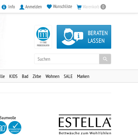
Wunschliste
Info
Anmelden
Warenkorb
0
BERATEN
LASSEN
lle
KIDS
Bad
Zirbe
Wohnen
SALE
Marken
 Baumwolle