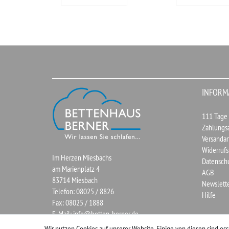
INFORM
111 Tage
Zahlungs
Versandar
Widerrufs
Im Herzen Miesbachs
Datensch
am Marienplatz 4
AGB
83714 Miesbach
Newslett
Telefon: 08025 / 8826
Hilfe
Fax: 08025 / 1888
E-Mail:
info@betten-berner.de
Wir nutzen Cookies auf unserer Website. Einige von diesen sind ess