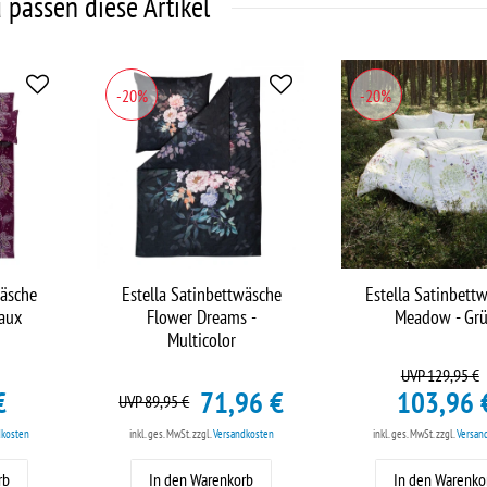
 passen diese Artikel
-20%
-20%
wäsche
Estella Satinbettwäsche
Estella Satinbett
eaux
Flower Dreams -
Meadow - Gr
Multicolor
UVP 129,95 €
€
71,96 €
103,96 
UVP 89,95 €
dkosten
inkl. ges. MwSt.
zzgl.
Versandkosten
inkl. ges. MwSt.
zzgl.
Versan
rb
In den Warenkorb
In den Warenko