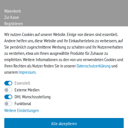
Warenkorb
Zur Kasse
Registrieren
Login
Wir nutzen Cookies auf unserer Website. Einige von diesen sind essentiell.
Andere helfen uns, diese Website und Ihr Einkaufserlebnis zu verbessern, auf
Vertrag widerrufen
Sie persönlich zugeschnittene Werbung zu schalten und Ihr Nutzerverhalten
zu verstehen, etwa um Ihnen ausgewählte Produkte für Zuhause zu
UNTERNEHMEN
empfehlen. Weitere Informationen zu den von uns verwendeten Cookies und
Ihren Rechten als Nutzer finden Sie in unserer
Daten­schutz­erklärung
und
Kontakt
unserem
Impressum
.
Impressum
Essenziell
Externe Medien
FACEBOOK
DHL Wunschzustellung
Funktional
Werden Sie Fan und sichern sich so immer neue Angebote
Weitere Einstellungen
Zur Facebookseite
Alle akzeptieren