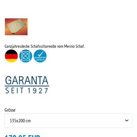
Ganzjahresdecke Schafsschurwolle vom Merino Schaf.
Grösse