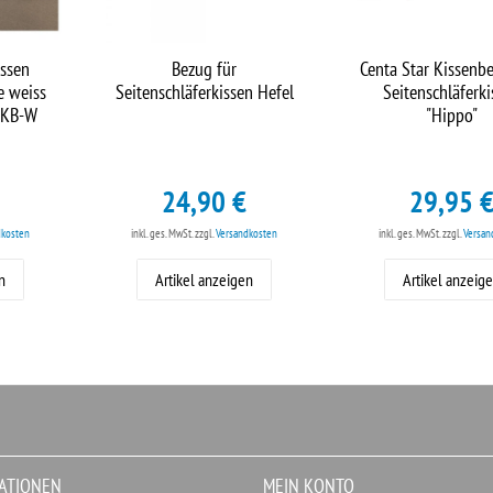
issen
Bezug für
Centa Star Kissenb
e weiss
Seitenschläferkissen Hefel
Seitenschläferki
4KB-W
"Hippo"
24,90 €
29,95 
dkosten
inkl. ges. MwSt.
zzgl.
Versandkosten
inkl. ges. MwSt.
zzgl.
Versan
n
Artikel anzeigen
Artikel anzeig
ATIONEN
MEIN KONTO