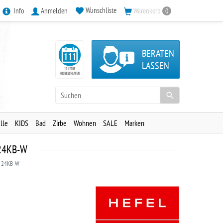
Wunschliste
Info
Anmelden
Warenkorb
0
BERATEN
LASSEN
lle
KIDS
Bad
Zirbe
Wohnen
SALE
Marken
 24KB-W
er 24KB-W