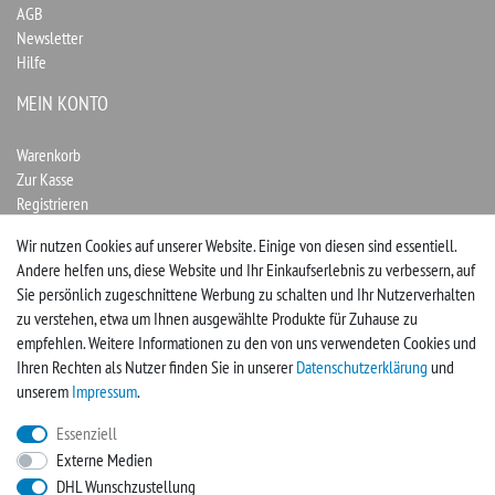
AGB
Newsletter
Hilfe
MEIN KONTO
Warenkorb
Zur Kasse
Registrieren
Login
Wir nutzen Cookies auf unserer Website. Einige von diesen sind essentiell.
Andere helfen uns, diese Website und Ihr Einkaufserlebnis zu verbessern, auf
Vertrag widerrufen
Sie persönlich zugeschnittene Werbung zu schalten und Ihr Nutzerverhalten
zu verstehen, etwa um Ihnen ausgewählte Produkte für Zuhause zu
UNTERNEHMEN
empfehlen. Weitere Informationen zu den von uns verwendeten Cookies und
Ihren Rechten als Nutzer finden Sie in unserer
Daten­schutz­erklärung
und
Kontakt
unserem
Impressum
.
Impressum
Essenziell
Externe Medien
FACEBOOK
DHL Wunschzustellung