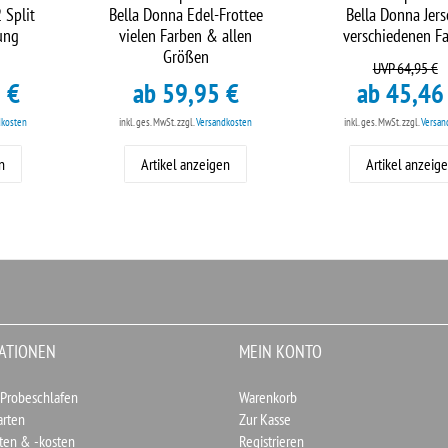
 Split
Bella Donna Edel-Frottee
Bella Donna Jers
ung
vielen Farben & allen
verschiedenen F
Größen
UVP 64,95 €
 €
ab 59,95 €
ab 45,46
dkosten
inkl. ges. MwSt.
zzgl.
Versandkosten
inkl. ges. MwSt.
zzgl.
Versan
n
Artikel anzeigen
Artikel anzeig
ATIONEN
MEIN KONTO
 Probeschlafen
Warenkorb
arten
Zur Kasse
ten & -kosten
Registrieren