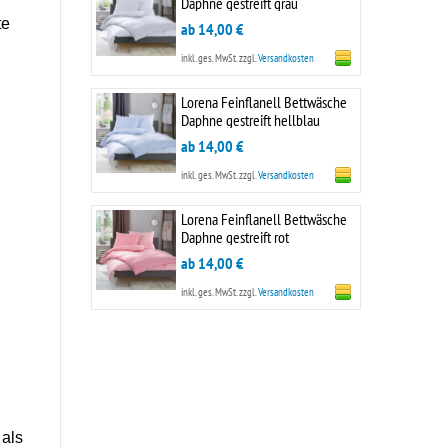
Daphne gestreift grau
te
ab 14,00 €
inkl. ges. MwSt.
zzgl.
Versandkosten
Lorena Feinflanell Bettwäsche
Daphne gestreift hellblau
ab 14,00 €
inkl. ges. MwSt.
zzgl.
Versandkosten
Lorena Feinflanell Bettwäsche
Daphne gestreift rot
ab 14,00 €
inkl. ges. MwSt.
zzgl.
Versandkosten
 als