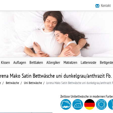
Kontakt
Kissen
Auflagen
Bettlaken
Allergiker
Matratzen
Lattenroste
Bettgeste
rena Mako Satin Bettwäsche uni dunkelgrau/anthrazit Fb.
e
Bettwäsche
Uni Bettwäsche
Lorena Mako Satin Bettwäsche uni dunkelgrau/anthrazit F
Zeitlose Unibettwäsche in modernen Farbe