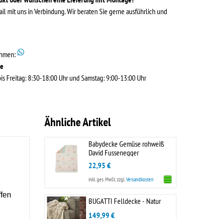
ail mit uns in Verbindung. Wir beraten Sie gerne ausführlich und
ehmen:
de
s Freitag: 8:30-18:00 Uhr und Samstag: 9:00-13:00 Uhr
Ähnliche Artikel
Babydecke Gemüse rohweiß
David Fussenegger
22,95 €
inkl. ges. MwSt.
zzgl.
Versandkosten
ffen
BUGATTI Felldecke - Natur
149,99 €