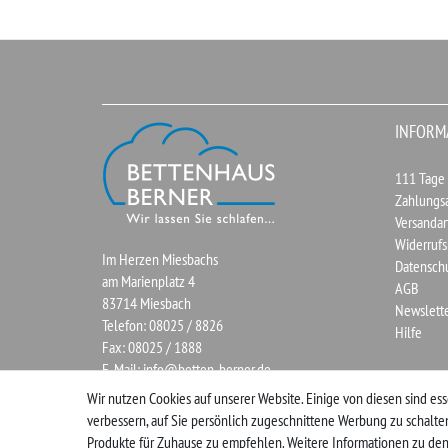
INFORM
111 Tage
Zahlungs
Versandar
Widerrufs
Im Herzen Miesbachs
Datensch
am Marienplatz 4
AGB
83714 Miesbach
Newslett
Telefon: 08025 / 8826
Hilfe
Fax: 08025 / 1888
E-Mail:
info@betten-berner.de
Wir nutzen Cookies auf unserer Website. Einige von diesen sind ess
verbessern, auf Sie persönlich zugeschnittene Werbung zu schalt
Produkte für Zuhause zu empfehlen. Weitere Informationen zu den