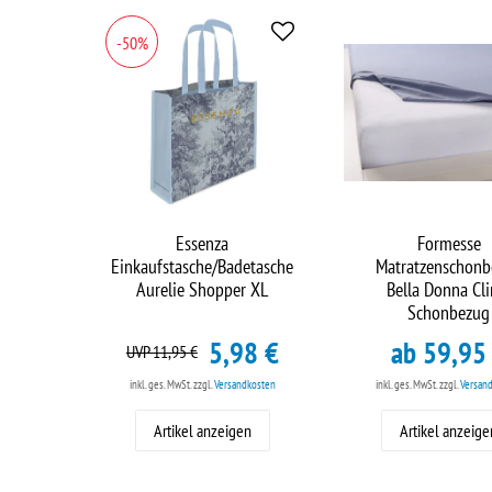
-50%
Essenza
Formesse
Einkaufstasche/Badetasche
Matratzenschonb
Aurelie Shopper XL
Bella Donna Cl
Schonbezug
5,98 €
ab 59,95
UVP 11,95 €
inkl. ges. MwSt.
zzgl.
Versandkosten
inkl. ges. MwSt.
zzgl.
Versan
Artikel anzeigen
Artikel anzeige