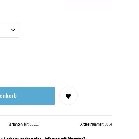
renkorb
Varianten-Nr:
85111
Artikelnummer:
6054
dukt oder wünschen eine Lieferung mit Montage?