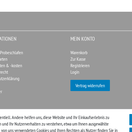
ATIONEN
MEIN KONTO
 Probeschlafen
Warenkorb
arten
Zur Kasse
ten & -kosten
Registrieren
recht
Login
utzerklärung
Vertrag widerrufen
er
entiell. Andere helfen uns, diese Website und Ihr Einkaufserlebnis zu
en und Ihr Nutzerverhalten zu verstehen, etwa um Ihnen ausgewählte
 von uns verwendeten Cookies und Ihren Rechten als Nutzer finden Sie in