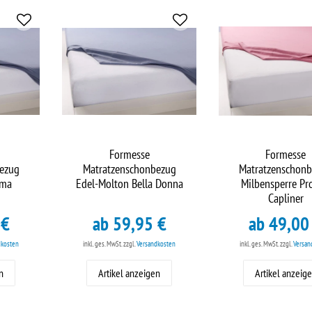
Formesse
Formesse
ezug
Matratzenschonbezug
Matratzenschon
ima
Edel-Molton Bella Donna
Milbensperre Pr
Capliner
 €
ab 59,95 €
ab 49,00
dkosten
inkl. ges. MwSt.
zzgl.
Versandkosten
inkl. ges. MwSt.
zzgl.
Versan
n
Artikel anzeigen
Artikel anzeig