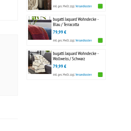
inkl. ges. MwSt.
zzgl.
Versandkosten
bugatti Jaquard Wohndecke -
Blau / Terracotta
79,99 €
inkl. ges. MwSt.
zzgl.
Versandkosten
bugatti Jaquard Wohndecke -
Wollweiss / Schwarz
79,99 €
inkl. ges. MwSt.
zzgl.
Versandkosten