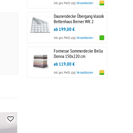
inkl. ges. MwSt.
zzgl.
Versandkosten
Daunendecke Übergang klassik
Bettenhaus Berner WK 2
ab 199,00 €
inkl. ges. MwSt.
zzgl.
Versandkosten
Formesse Sommerdecke Bella
Donna 150x220 cm
ab 119,00 €
inkl. ges. MwSt.
zzgl.
Versandkosten