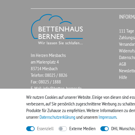
INFORM
111 Tage
Zahlungs
Versandar
Widerrufs
Im Herzen Miesbachs
Datensch
am Marienplatz 4
AGB
83714 Miesbach
Newslett
Telefon: 08025 / 8826
Hilfe
Fax: 08025 / 1888
E-Mail:
info@betten-berner.de
Wir nutzen Cookies auf unserer Website. Einige von diesen sind ess
verbessern, auf Sie persönlich zugeschnittene Werbung zu schalt
Produkte für Zuhause zu empfehlen. Weitere Informationen zu den
unserer
Daten­schutz­erklärung
und unserem
Impressum
.
Essenziell
Externe Medien
DHL Wunschzu
plentymarkets Template von
Plenty Lions