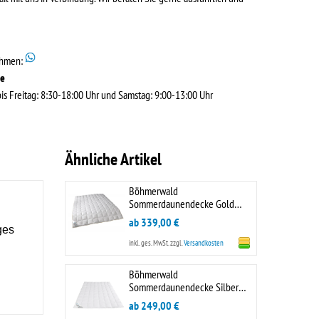
ehmen:
de
s Freitag: 8:30-18:00 Uhr und Samstag: 9:00-13:00 Uhr
Ähnliche Artikel
Böhmerwald
Sommerdaunendecke Gold
Bettenhaus Berner
ab 339,00 €
ges
inkl. ges. MwSt.
zzgl.
Versandkosten
Böhmerwald
Sommerdaunendecke Silber
Traumedition Bettenhaus
ab 249,00 €
Berner