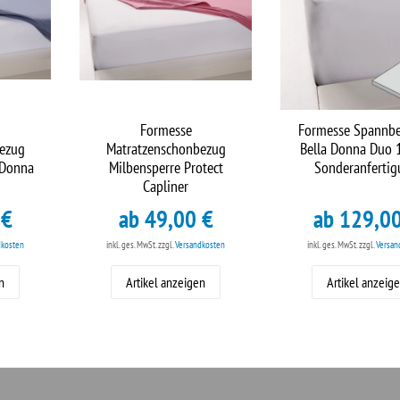
Formesse
Formesse Spannbe
ezug
Matratzenschonbezug
Bella Donna Duo 1
 Donna
Milbensperre Protect
Sonderanferti
Capliner
 €
ab 49,00 €
ab 129,0
dkosten
inkl. ges. MwSt.
zzgl.
Versandkosten
inkl. ges. MwSt.
zzgl.
Versan
n
Artikel anzeigen
Artikel anzeig