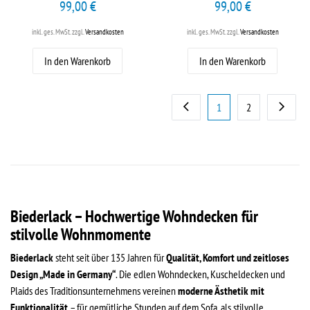
99,00 €
99,00 €
inkl. ges. MwSt.
zzgl.
Versandkosten
inkl. ges. MwSt.
zzgl.
Versandkosten
In den Warenkorb
In den Warenkorb
1
2
Biederlack – Hochwertige Wohndecken für
stilvolle Wohnmomente
Biederlack
steht seit über 135 Jahren für
Qualität, Komfort und zeitloses
Design „Made in Germany“
. Die edlen Wohndecken, Kuscheldecken und
Plaids des Traditionsunternehmens vereinen
moderne Ästhetik mit
Funktionalität
– für gemütliche Stunden auf dem Sofa, als stilvolle