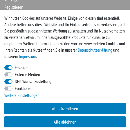
Zur Kasse
Registrieren
Login
Wir nutzen Cookies auf unserer Website. Einige von diesen sind essentiell.
Andere helfen uns, diese Website und Ihr Einkaufserlebnis zu verbessern, auf
Vertrag widerrufen
Sie persönlich zugeschnittene Werbung zu schalten und Ihr Nutzerverhalten
zu verstehen, etwa um Ihnen ausgewählte Produkte für Zuhause zu
UNTERNEHMEN
empfehlen. Weitere Informationen zu den von uns verwendeten Cookies und
Ihren Rechten als Nutzer finden Sie in unserer
Daten­schutz­erklärung
und
Kontakt
unserem
Impressum
.
Impressum
Essenziell
Externe Medien
FACEBOOK
DHL Wunschzustellung
Funktional
Werden Sie Fan und sichern sich so immer neue Angebote
Weitere Einstellungen
Zur Facebookseite
Alle akzeptieren
Alle ablehnen