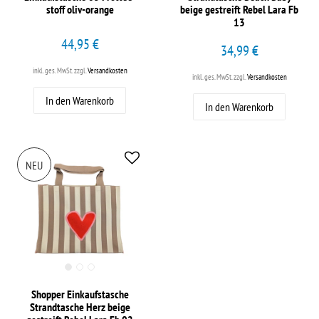
stoff oliv-orange
beige gestreift Rebel Lara Fb
13
44,95 €
34,99 €
inkl. ges. MwSt.
zzgl.
Versandkosten
inkl. ges. MwSt.
zzgl.
Versandkosten
In den Warenkorb
In den Warenkorb
NEU
Shopper Einkaufstasche
Strandtasche Herz beige