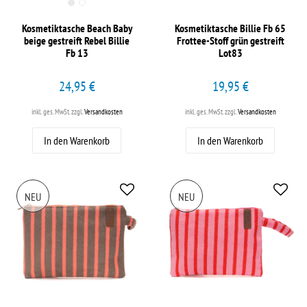
Kosmetiktasche Beach Baby
Kosmetiktasche Billie Fb 65
beige gestreift Rebel Billie
Frottee-Stoff grün gestreift
Fb 13
Lot83
24,95 €
19,95 €
inkl. ges. MwSt.
zzgl.
Versandkosten
inkl. ges. MwSt.
zzgl.
Versandkosten
In den Warenkorb
In den Warenkorb
NEU
NEU