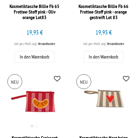
Kosmetiktasche Billie Fb 65
Kosmetiktasche Billie Fb 66
Frottee-Stoff pink - Oliv
Frottee-Stoff pink - orange
orange Lot83
gestreift Lot 83
19,95 €
19,95 €
inkl. ges. MwSt.
zzgl.
Versandkosten
inkl. ges. MwSt.
zzgl.
Versandkosten
In den Warenkorb
In den Warenkorb
NEU
NEU
Kosmetiktasche Croissant
Kosmetiktasche Herz beige