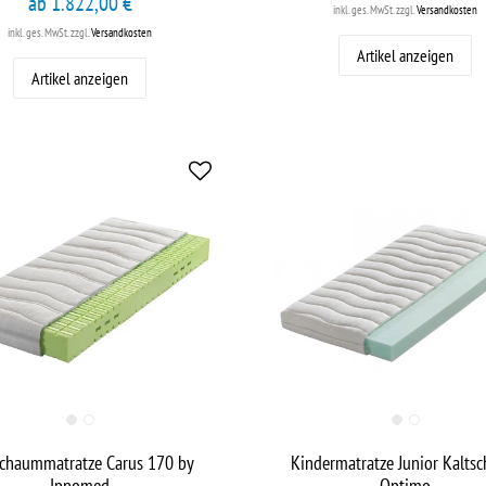
ab 1.822,00 €
inkl. ges. MwSt.
zzgl.
Versandkosten
inkl. ges. MwSt.
zzgl.
Versandkosten
Artikel anzeigen
Artikel anzeigen
schaummatratze Carus 170 by
Kindermatratze Junior Kalts
Ipnomed
Optimo