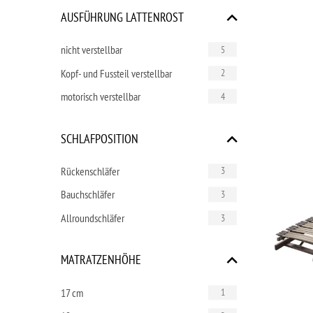
AUSFÜHRUNG LATTENROST
nicht verstellbar
5
Kopf- und Fussteil verstellbar
2
motorisch verstellbar
4
SCHLAFPOSITION
Rückenschläfer
3
Bauchschläfer
3
Allroundschläfer
3
MATRATZENHÖHE
17 cm
1