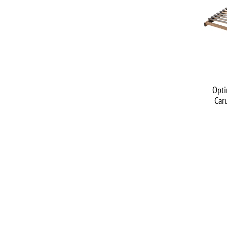
Opti
Car