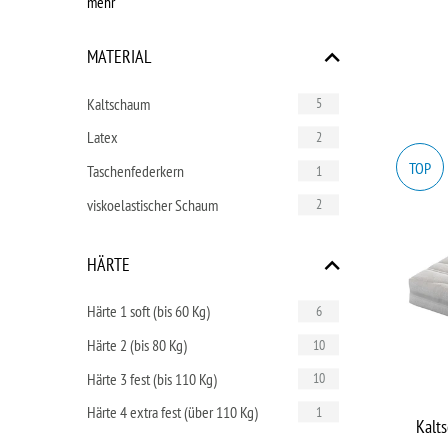
mehr
MATERIAL
Kaltschaum
5
Latex
2
TOP
Taschenfederkern
1
viskoelastischer Schaum
2
HÄRTE
Härte 1 soft (bis 60 Kg)
6
Härte 2 (bis 80 Kg)
10
Härte 3 fest (bis 110 Kg)
10
Härte 4 extra fest (über 110 Kg)
1
Kalt