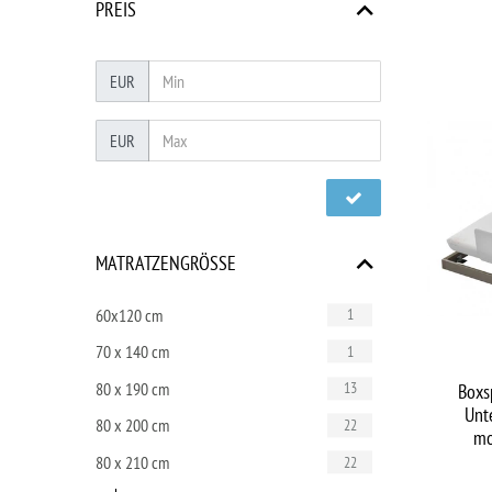
PREIS
EUR
EUR
MATRATZENGRÖSSE
60x120 cm
1
70 x 140 cm
1
Boxs
80 x 190 cm
13
Unt
80 x 200 cm
22
mo
80 x 210 cm
22