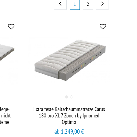
1
2
lege-
Extra feste Kaltschaummatratze Carus
 nicht
180 pro XL 7 Zonen by Ipnomed
steme
Optimo
ab 1.249,00 €