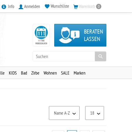
Wunschliste
Info
Anmelden
Warenkorb
0
BERATEN
LASSEN
lle
KIDS
Bad
Zirbe
Wohnen
SALE
Marken