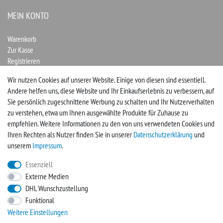
MEIN KONTO
Warenkorb
Zur Kasse
Registrieren
Login
Wir nutzen Cookies auf unserer Website. Einige von diesen sind essentiell.
Andere helfen uns, diese Website und Ihr Einkaufserlebnis zu verbessern, auf
Vertrag widerrufen
Sie persönlich zugeschnittene Werbung zu schalten und Ihr Nutzerverhalten
zu verstehen, etwa um Ihnen ausgewählte Produkte für Zuhause zu
UNTERNEHMEN
empfehlen. Weitere Informationen zu den von uns verwendeten Cookies und
Ihren Rechten als Nutzer finden Sie in unserer
Daten­schutz­erklärung
und
Kontakt
unserem
Impressum
.
Impressum
Essenziell
Externe Medien
FACEBOOK
DHL Wunschzustellung
Funktional
Werden Sie Fan und sichern sich so immer neue Angebote
Weitere Einstellungen